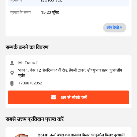
प्रमाणन
ISO9001/CE
प्रसव के समय
15-20 यूनिट
और देखो
सम्पर्क करने का विवरण
Mr. Toms li
भवन 1, नंबर 12, शेनटियन 4 वीं रोड, हेंगली टाउन, डोंगगुआन शहर, गुआंग्डोंग
प्रांत
17388732852
अब से संपर्क करें
सबसे उत्तम प्रतिदान प्राप्त करें
25HP ऊर्जा बचत कम तापमान चिलर ग्लाइकोल चिलर प्रणाली