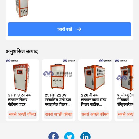
जारी रखें
अनुशंसित उत्पाद
3HP 3 टन कम
25HP 220V
220 वी कम
फार्मास्युटिकल
तापमान चिलर
स्वचालित पानी ठंडा
तापमान वाला वाटर
मेडिकल
पोर्टेबल वाटर
ग्लाइकोल चिलर
चिलर सटीक
रेफ्रिजरेशन के
ग्लाइकोल कूलिंग
औद्योगिक पानी
तापमान नियंत्रण के
15HP कम
सिस्टम
चिलर
लिए पर्यावरण के
तापमान चिलर 
सबसे अच्छी कीमत
सबसे अच्छी कीमत
सबसे अच्छी कीमत
सबसे अच्छी 
अनुकूल
कूल्ड