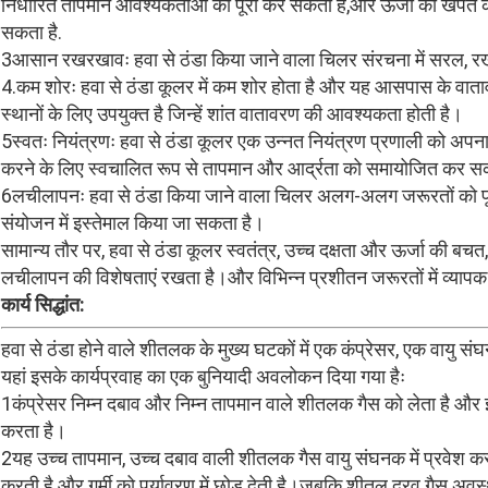
निर्धारित तापमान आवश्यकताओं को पूरा कर सकता है,और ऊर्जा की खपत 
सकता है.
3आसान रखरखावः हवा से ठंडा किया जाने वाला चिलर संरचना में सरल, र
4.कम शोरः हवा से ठंडा कूलर में कम शोर होता है और यह आसपास के वाताव
स्थानों के लिए उपयुक्त है जिन्हें शांत वातावरण की आवश्यकता होती है।
5स्वतः नियंत्रणः हवा से ठंडा कूलर एक उन्नत नियंत्रण प्रणाली को अपन
करने के लिए स्वचालित रूप से तापमान और आर्द्रता को समायोजित कर स
6लचीलापनः हवा से ठंडा किया जाने वाला चिलर अलग-अलग जरूरतों को पू
संयोजन में इस्तेमाल किया जा सकता है।
सामान्य तौर पर, हवा से ठंडा कूलर स्वतंत्र, उच्च दक्षता और ऊर्जा की
लचीलापन की विशेषताएं रखता है।और विभिन्न प्रशीतन जरूरतों में व्यापक
कार्य सिद्धांत:
हवा से ठंडा होने वाले शीतलक के मुख्य घटकों में एक कंप्रेसर, एक वायु स
यहां इसके कार्यप्रवाह का एक बुनियादी अवलोकन दिया गया हैः
1कंप्रेसर निम्न दबाव और निम्न तापमान वाले शीतलक गैस को लेता है और इ
करता है।
2यह उच्च तापमान, उच्च दबाव वाली शीतलक गैस वायु संघनक में प्रवेश करत
करती है और गर्मी को पर्यावरण में छोड़ देती है।जबकि शीतल द्रव गैस अवस्