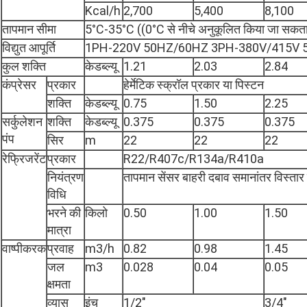
Kcal/h
2,700
5,400
8,100
तापमान सीमा
5°C-35°C ((0°C से नीचे अनुकूलित किया जा सकता 
विद्युत आपूर्ति
1PH-220V 50HZ/60HZ 3PH-380V/415V 
कुल शक्ति
केडब्ल्यू
1.21
2.03
2.84
कंप्रेसर
प्रकार
हेर्मेटिक स्क्रॉल प्रकार या पिस्टन
शक्ति
केडब्ल्यू
0.75
1.50
2.25
सर्कुलेशन
शक्ति
केडब्ल्यू
0.375
0.375
0.375
पंप
सिर
m
22
22
22
रेफ्रिजरेंट
प्रकार
R22/R407c/R134a/R410a
नियंत्रण
तापमान सेंसर बाहरी दबाव समानांतर विस्तार 
विधि
भरने की
किलो
0.50
1.00
1.50
मात्रा
वाष्पीकरक
प्रवाह
m3/h
0.82
0.98
1.45
जल
m3
0.028
0.04
0.05
क्षमता
व्यास
इंच
1/2"
3/4"