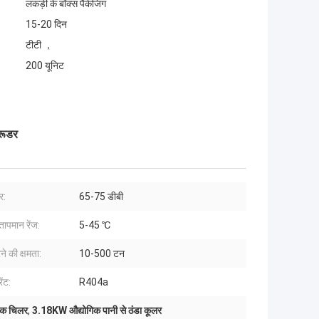
लकड़ी के बॉक्स पैकेजिंग
15-20 दिन
टीटी ，
200 यूनिट
रूडर
र:
65-75 डीबी
तापमान रेंज:
5-45 ℃
ने की क्षमता:
10-500 टन
ेंट:
R404a
गिक चिलर
,
3.18KW औद्योगिक पानी से ठंडा कूलर