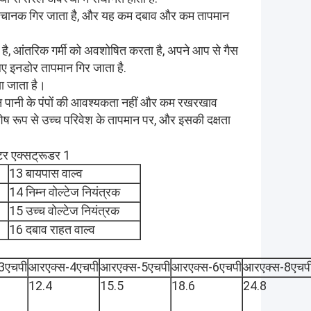
बाव अचानक गिर जाता है, और यह कम दबाव और कम तापमान
ा है, आंतरिक गर्मी को अवशोषित करता है, अपने आप से गैस
 लिए इनडोर तापमान गिर जाता है.
ा जाता है।
न पानी के पंपों की आवश्यकता नहीं और कम रखरखाव
शेष रूप से उच्च परिवेश के तापमान पर, और इसकी दक्षता
13 बायपास वाल्व
14 निम्न वोल्टेज नियंत्रक
15 उच्च वोल्टेज नियंत्रक
16 दबाव राहत वाल्व
3एचपी
आरएक्स-4एचपी
आरएक्स-5एचपी
आरएक्स-6एचपी
आरएक्स-8एचप
12.4
15.5
18.6
24.8