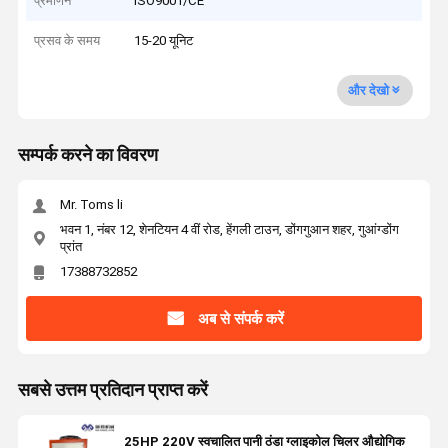
प्रमाणन
ISO9001/CE
प्रसव के समय
15-20 यूनिट
और देखो
सम्पर्क करने का विवरण
Mr. Toms li
भवन 1, नंबर 12, शेनटियन 4 वीं रोड, हेंगली टाउन, डोंगगुआन शहर, गुआंग्डोंग
प्रांत
17388732852
अब से संपर्क करें
सबसे उत्तम प्रतिदान प्राप्त करें
25HP 220V स्वचालित पानी ठंडा ग्लाइकोल चिलर औद्योगिक