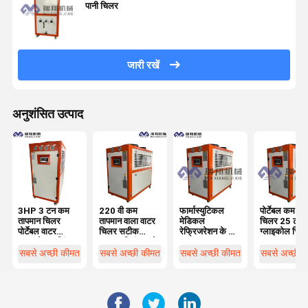
पानी चिलर
जारी रखें
अनुशंसित उत्पाद
3HP 3 टन कम
220 वी कम
फार्मास्युटिकल
पोर्टेबल कम ता
तापमान चिलर
तापमान वाला वाटर
मेडिकल
चिलर 25 टन
पोर्टेबल वाटर
चिलर सटीक
रेफ्रिजरेशन के लिए
ग्लाइकोल चिल
ग्लाइकोल कूलिंग
तापमान नियंत्रण के
15HP कम
25HP
सिस्टम
लिए पर्यावरण के
तापमान चिलर एयर
220V/50H
सबसे अच्छी कीमत
सबसे अच्छी कीमत
सबसे अच्छी कीमत
सबसे अच्छी 
अनुकूल
कूल्ड