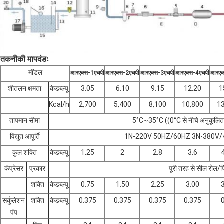
तकनीकी मापदंडः
मॉडल
आरएक्स-1एचपी
आरएक्स-2एचपी
आरएक्स-3एचपी
आरएक्स-4एचपी
आरएक
शीतलन क्षमता
केडब्ल्यू
3.05
6.10
9.15
12.20
1
Kcal/h
2,700
5,400
8,100
10,800
13
तापमान सीमा
5°C~35°C ((0°C से नीचे अनुकूलित 
विद्युत आपूर्ति
1N-220V 50HZ/60HZ 3N-380V/
कुल शक्ति
केडब्ल्यू
1.25
2
2.8
3.6
कंप्रेसर
प्रकार
पूरी तरह से सील रोल/प
शक्ति
केडब्ल्यू
0.75
1.50
2.25
3.00
सर्कुलेशन
शक्ति
केडब्ल्यू
0.375
0.375
0.375
0.375
पंप