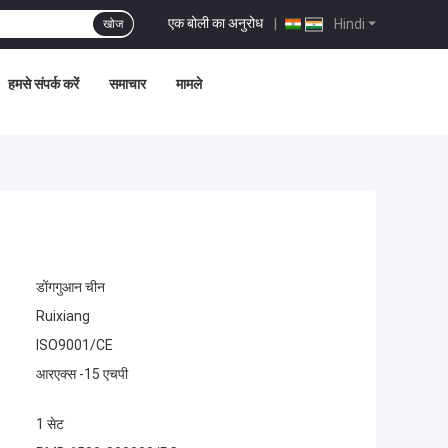
एक बोली का अनुरोध
|
Hindi
खोज
हमसे संपर्क करें
समाचार
मामले
डोंगगुआन चीन
Ruixiang
ISO9001/CE
आरएक्स -15 एचपी
1 सेट