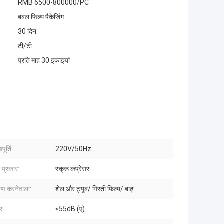
RMB 6500-800000/PC
बबल फिल्म पैकेजिंग
30 दिन
टी/टी
प्रति माह 30 इकाइयां
पूर्ति:
220V/50Hz
र प्रकार:
स्क्रू कंप्रेसर
रण करनेवाला:
शेल और ट्यूब/ गिरती फिल्म/ बाढ़
र:
≤55dB (ए)