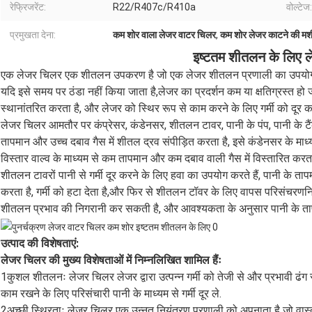
रेफ्रिजरेंट:
R22/R407c/R410a
वोल्टेज:
प्रमुखता देना:
कम शोर वाला लेजर वाटर चिलर
,
कम शोर लेजर काटने की म
इष्टतम शीतलन के लिए 
एक लेजर चिलर एक शीतलन उपकरण है जो एक लेजर शीतलन प्रणाली का उपयोग कर
यदि इसे समय पर ठंडा नहीं किया जाता है,लेजर का प्रदर्शन कम या क्षतिग्रस्त हो जाए
स्थानांतरित करता है, और लेजर को स्थिर रूप से काम करने के लिए गर्मी को दूर 
लेजर चिलर आमतौर पर कंप्रेसर, कंडेनसर, शीतलन टावर, पानी के पंप, पानी के टैंक
तापमान और उच्च दबाव गैस में शीतल द्रव संपीड़ित करता है, इसे कंडेनसर के माध्
विस्तार वाल्व के माध्यम से कम तापमान और कम दबाव वाली गैस में विस्तारित करता
शीतलन टावरों पानी से गर्मी दूर करने के लिए हवा का उपयोग करते हैं, पानी के तापम
करता है, गर्मी को हटा देता है,और फिर से शीतलन टॉवर के लिए वापस परिसंचरणन
शीतलन प्रभाव की निगरानी कर सकती है, और आवश्यकता के अनुसार पानी के त
उत्पाद की विशेषताएं:
लेजर चिलर की मुख्य विशेषताओं में निम्नलिखित शामिल हैंः
1कुशल शीतलनः लेजर चिलर लेजर द्वारा उत्पन्न गर्मी को तेजी से और प्रभावी ढंग स
काम रखने के लिए परिसंचारी पानी के माध्यम से गर्मी दूर ले.
2अच्छी स्थिरताः लेजर चिलर एक उन्नत नियंत्रण प्रणाली को अपनाता है जो वास