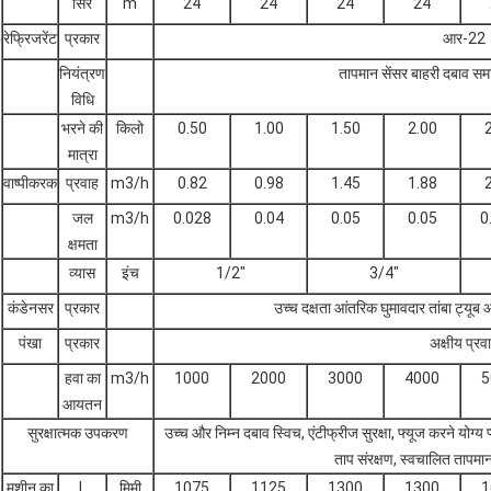
सिर
m
24
24
24
24
रेफ्रिजरेंट
प्रकार
आर-22
नियंत्रण
तापमान सेंसर बाहरी दबाव समा
विधि
भरने की
किलो
0.50
1.00
1.50
2.00
मात्रा
वाष्पीकरक
प्रवाह
m3/h
0.82
0.98
1.45
1.88
जल
m3/h
0.028
0.04
0.05
0.05
0
क्षमता
व्यास
इंच
1/2"
3/4"
कंडेनसर
प्रकार
उच्च दक्षता आंतरिक घुमावदार तांबा ट्यूब
पंखा
प्रकार
अक्षीय प्रव
हवा का
m3/h
1000
2000
3000
4000
5
आयतन
सुरक्षात्मक उपकरण
उच्च और निम्न दबाव स्विच, एंटीफ्रीज सुरक्षा, फ्यूज करने योग्य
ताप संरक्षण, स्वचालित तापमान
मशीन का
L
मिमी
1075
1125
1300
1300
1