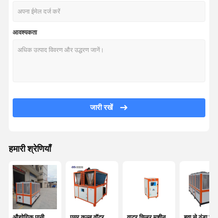
आवश्यकता
जारी रखें
हमारी श्रेणियाँ
घर
उत्पाद
हमारे बारे में
कारखाने का दौरा
औद्योगिक पानी
एयर कूल्ड वॉटर
वाटर चिलर मशीन
हवा से ठंडा स्क्