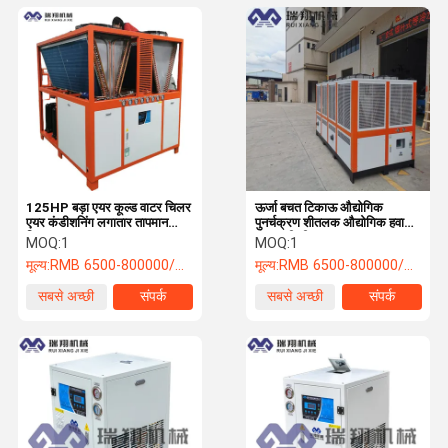
125HP बड़ा एयर कूल्ड वाटर चिलर
ऊर्जा बचत टिकाऊ औद्योगिक
एयर कंडीशनिंग लगातार तापमान
पुनर्चक्रण शीतलक औद्योगिक हवा
चिलर
ठंडा पानी शीतलक
MOQ:
1
MOQ:
1
मूल्य:
RMB 6500-800000/PC
मूल्य:
RMB 6500-800000/PC
सबसे अच्छी
संपर्क
सबसे अच्छी
संपर्क
कीमत
कीमत