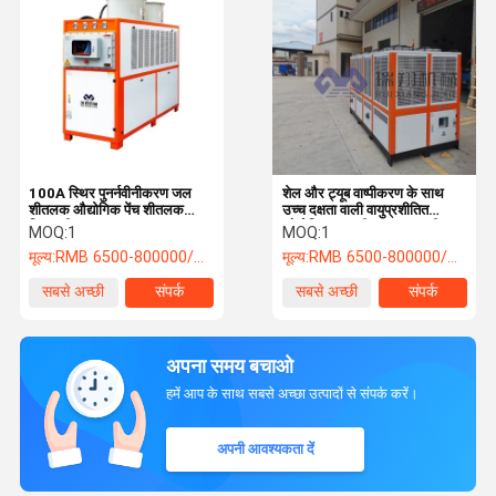
100A स्थिर पुनर्नवीनीकरण जल
शेल और ट्यूब वाष्पीकरण के साथ
शीतलक औद्योगिक पेंच शीतलक
उच्च दक्षता वाली वायुप्रशीतित
विश्वसनीय 380V 415V 50Hz
औद्योगिक जल शीतलक प्रणाली
MOQ:
1
MOQ:
1
मूल्य:
RMB 6500-800000/PC
मूल्य:
RMB 6500-800000/PC
सबसे अच्छी
संपर्क
सबसे अच्छी
संपर्क
कीमत
कीमत
अपना समय बचाओ
हमें आप के साथ सबसे अच्छा उत्पादों से संपर्क करें।
अपनी आवश्यकता दें