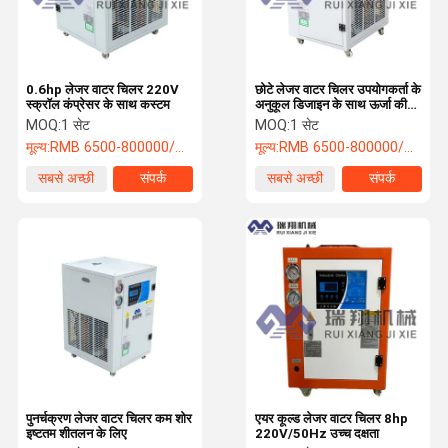
0.6hp लेजर वाटर चिलर 220V
छोटे लेजर वाटर चिलर उपयोगकर्ता के
स्क्रॉल कंप्रेसर के साथ कस्टम
अनुकूल डिजाइन के साथ ऊर्जा की
बचत
MOQ:
1 सेट
MOQ:
1 सेट
मूल्य:
RMB 6500-800000/PC
मूल्य:
RMB 6500-800000/PC
सबसे अच्छी
संपर्क
सबसे अच्छी
संपर्क
कीमत
कीमत
घर
उत्पाद
हमारे बारे में
कारखाने का दौरा
पुनर्चक्रण लेजर वाटर चिलर कम शोर
एयर कूल्ड लेजर वाटर चिलर 8hp
इष्टतम शीतलन के लिए
220V/50Hz उच्च दक्षता