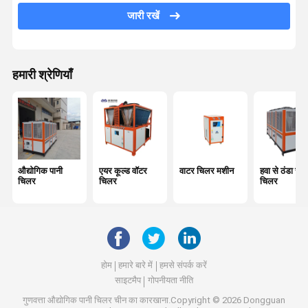
जल शीतलक इकाई
जारी रखें
रासायनिक शीतलक
लेजर वॉटर चिलर
हमारी श्रेणियाँ
औद्योगिक पानी
एयर कूल्ड वॉटर
वाटर चिलर मशीन
हवा से ठंडा स्क्
चिलर
चिलर
चिलर
होम
हमारे बारे में
हमसे संपर्क करें
साइटमैप
गोपनीयता नीति
गुणवत्ता
औद्योगिक पानी चिलर
चीन का कारखाना.Copyright © 2026 Dongguan