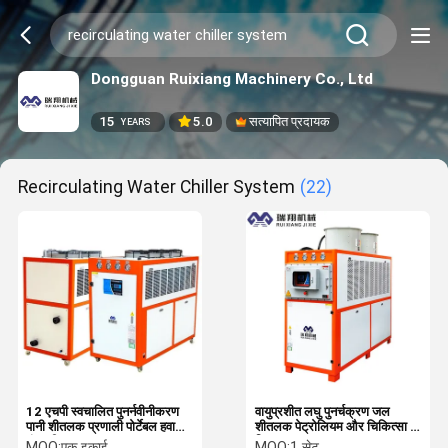
Dongguan Ruixiang Machinery Co., Ltd
15
5.0
सत्यापित प्रदायक
YEARS
Recirculating Water Chiller System
(22)
12 एचपी स्वचालित पुनर्नवीनीकरण
वायुप्रशीत लघु पुनर्चक्रण जल
पानी शीतलक प्रणाली पोर्टेबल हवा
शीतलक पेट्रोलियम और चिकित्सा के
ठंडा शीतलक
लिए आसान स्थापना
MOQ:
एक इकाई
MOQ:
1 सेट