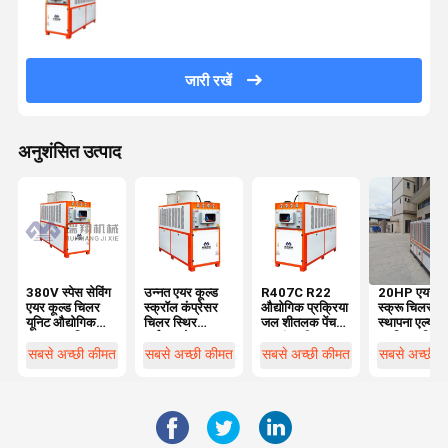
जारी रखें
अनुशंसित उत्पाद
380V स्पेस सेविंग
उन्नत एयर कूल्ड
R407C R22
20HP एयर कू
एयर कूल्ड चिलर
स्क्रॉल कंप्रेसर
औद्योगिक प्रक्रिया
स्क्रू चिलर 
यूनिट औद्योगिक
चिलर स्थिर
जल शीतलक पेंच
स्थापना एल्यूमी
एयर कूल्ड चिलर
पर्यावरण के अनुकूल
हवा ठंडा शीतलक
प्लास्टिक ब्लिस्
पैकेजिंग के सा
सबसे अच्छी कीमत
सबसे अच्छी कीमत
सबसे अच्छी कीमत
सबसे अच्छी 