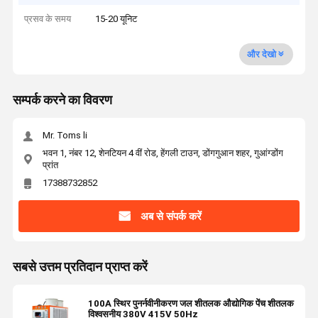
प्रसव के समय
15-20 यूनिट
और देखो
सम्पर्क करने का विवरण
Mr. Toms li
भवन 1, नंबर 12, शेनटियन 4 वीं रोड, हेंगली टाउन, डोंगगुआन शहर, गुआंग्डोंग
प्रांत
17388732852
अब से संपर्क करें
सबसे उत्तम प्रतिदान प्राप्त करें
100A स्थिर पुनर्नवीनीकरण जल शीतलक औद्योगिक पेंच शीतलक
विश्वसनीय 380V 415V 50Hz