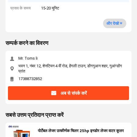
प्रसव के समय
15-20 यूनिट
और देखो
सम्पर्क करने का विवरण
Mr. Toms li
भवन 1, नंबर 12, शेनटियन 4 वीं रोड, हेंगली टाउन, डोंगगुआन शहर, गुआंग्डोंग
प्रांत
17388732852
अब से संपर्क करें
सबसे उत्तम प्रतिदान प्राप्त करें
पोर्टेबल लेजर उत्कीर्णक चिलर 25hp इनडोर लेजर वाटर कूलर