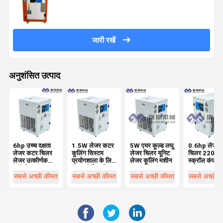
जारी रखें
अनुशंसित उत्पाद
6hp उच्च दक्षता
1.5W लेजर कटर
5W एयर कूल्ड लघु
0.6hp लेजर व
लेजर कटर चिलर
कूलिंग सिस्टम
लेजर चिलर यूनिट
चिलर 220V
लेजर उत्कीर्णक
प्रयोगशाला के लिए
लेजर कूलिंग मशीन
स्क्रॉल कंप्रेस
पानी चिलर
R22 पोर्टेबल चिलर
साथ कस्टम
सबसे अच्छी कीमत
सबसे अच्छी कीमत
सबसे अच्छी कीमत
सबसे अच्छी 