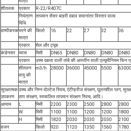
मात्रा
शीतलक
प्रकार
R-22/R407C
नियंत्रण
तापमान सेंसर बाहरी दबाव समानांतर विस्तार वाल्व
विधि
वाष्पीकरक
भरने की
किलो
16
22
27
32
36
मात्रा
प्रकार
शेल और ट्यूब
कंडेनसर
व्यास
मिमी
DN65
DN80
DN80
DN80
DN80
प्रकार
उच्च दक्षता वाली तांबे की आस्तीन वाली एल्यूमीनियम फिन
शीतलन
m3/h
28000
36000
45000
5500
6300
वायु की
मात्रा
सुरक्षात्मक
उच्च और निम्न वोल्टेज स्विच, एंटीफ्रीज संरक्षण, घुलनशील प्लग, सुर
उपकरण
ताप संरक्षण, स्वचालित तापमान संरक्षण स्विच, आदि।
आयाम
L
मिमी
2200
2300
2500
2800
2800
W
मिमी
1100
1100
1200
1200
1800
H
मिमी
1820
2030
2030
2030
2100
वजन
किलो
920
1120
1350
1560
1780