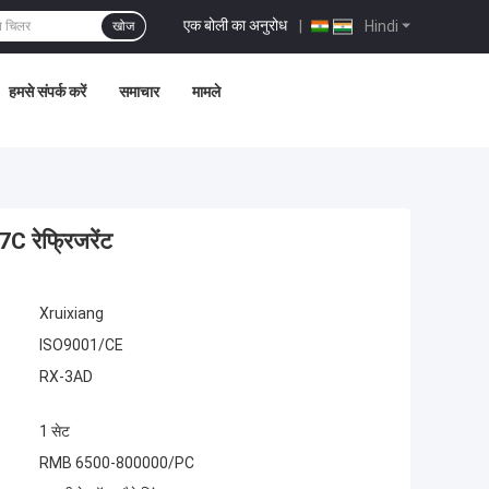
एक बोली का अनुरोध
|
Hindi
खोज
हमसे संपर्क करें
समाचार
मामले
C रेफ्रिजरेंट
Xruixiang
ISO9001/CE
RX-3AD
1 सेट
RMB 6500-800000/PC