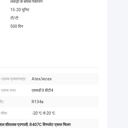
लकड़ी के बॉक्स पैकेजिंग
15-20 यूनिट
टी/टी
500 दिन
-प्रूफ प्रमाणपत्र:
Atex/iecex
 प्रूफ स्तर:
एक्सडी II बीटी4
ेंट:
R134a
 सीमा:
-20 ℃ से 20 ℃
 कुशल शीतलक प्रणाली
,
R407C विस्फोट प्रूफ चिलर