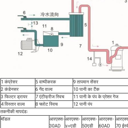
1 कंप्रेसर
5 वाष्पीकरक
9 तापमान सेंसर
2 कंडेनसर
6 गेंद वाल्व
10 पानी का टैंक
3 फिल्टर ड्रायर
7 एंटीफ्रीज स्विच
11 पानी के पंप के प्रेशर गेज
4 विस्तार वाल्व
8 फ्लोट स्विच
12 पानी पंप
तकनीकी मापदंडः
मॉडल
आरएक्स-
आरएक्स-
आरएक्स-
आरएक्स-
आरएक्
30AD
४०एडी
50एडी
60AD
70 ईस्व