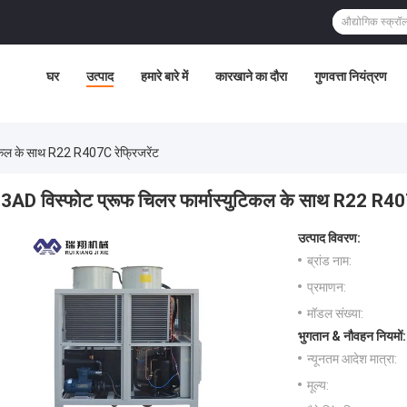
घर
उत्पाद
हमारे बारे में
कारखाने का दौरा
गुणवत्ता नियंत्रण
टिकल के साथ R22 R407C रेफ्रिजरेंट
3AD विस्फोट प्रूफ चिलर फार्मास्युटिकल के साथ R22 R407
उत्पाद विवरण:
ब्रांड नाम:
प्रमाणन:
मॉडल संख्या:
भुगतान & नौवहन नियमों:
न्यूनतम आदेश मात्रा:
मूल्य: