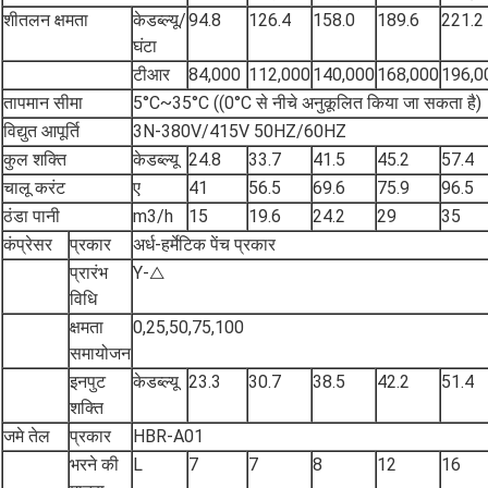
शीतलन क्षमता
केडब्ल्यू/
94.8
126.4
158.0
189.6
221.2
घंटा
टीआर
84,000
112,000
140,000
168,000
196,0
तापमान सीमा
5°C~35°C ((0°C से नीचे अनुकूलित किया जा सकता है)
विद्युत आपूर्ति
3N-380V/415V 50HZ/60HZ
कुल शक्ति
केडब्ल्यू
24.8
33.7
41.5
45.2
57.4
चालू करंट
ए
41
56.5
69.6
75.9
96.5
ठंडा पानी
m3/h
15
19.6
24.2
29
35
कंप्रेसर
प्रकार
अर्ध-हर्मेटिक पेंच प्रकार
प्रारंभ
Y-△
विधि
क्षमता
0,25,50,75,100
समायोजन
इनपुट
केडब्ल्यू
23.3
30.7
38.5
42.2
51.4
शक्ति
जमे तेल
प्रकार
HBR-A01
भरने की
L
7
7
8
12
16