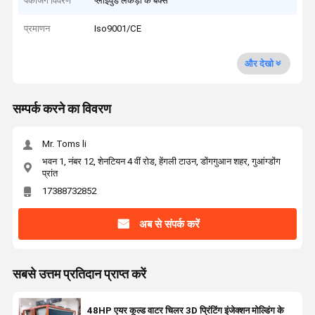
पैकेजिंग विवरण
प्लाईवुड लकड़ी के बक्से
प्रमाणन
Iso9001/CE
और देखो
सम्पर्क करने का विवरण
Mr. Toms li
भवन 1, नंबर 12, शेनटियन 4 वीं रोड, हेंगली टाउन, डोंगगुआन शहर, गुआंग्डोंग
प्रांत
17388732852
अब से संपर्क करें
सबसे उत्तम प्रतिदान प्राप्त करें
48HP एयर कूल्ड वाटर चिलर 3D प्रिंटिंग इंजेक्शन मोल्डिंग के