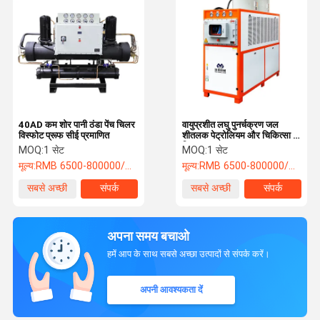
40AD कम शोर पानी ठंडा पेंच चिलर
वायुप्रशीत लघु पुनर्चक्रण जल
विस्फोट प्रूफ सीई प्रमाणित
शीतलक पेट्रोलियम और चिकित्सा के
लिए आसान स्थापना
MOQ:
1 सेट
MOQ:
1 सेट
मूल्य:
RMB 6500-800000/PC
मूल्य:
RMB 6500-800000/PC
सबसे अच्छी
संपर्क
सबसे अच्छी
संपर्क
कीमत
कीमत
अपना समय बचाओ
हमें आप के साथ सबसे अच्छा उत्पादों से संपर्क करें।
अपनी आवश्यकता दें