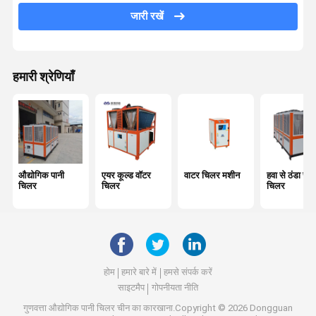
जल शीतलक इकाई
जारी रखें
रासायनिक शीतलक
लेजर वॉटर चिलर
हमारी श्रेणियाँ
औद्योगिक पानी
एयर कूल्ड वॉटर
वाटर चिलर मशीन
हवा से ठंडा स्क्
चिलर
चिलर
चिलर
होम
हमारे बारे में
हमसे संपर्क करें
साइटमैप
गोपनीयता नीति
गुणवत्ता
औद्योगिक पानी चिलर
चीन का कारखाना.Copyright © 2026 Dongguan