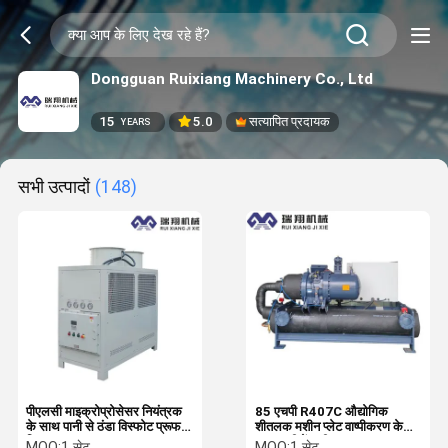
Dongguan Ruixiang Machinery Co., Ltd
15
5.0
सत्यापित प्रदायक
YEARS
सभी उत्पादों
(148)
पीएलसी माइक्रोप्रोसेसर नियंत्रक
85 एचपी R407C औद्योगिक
के साथ पानी से ठंडा विस्फोट प्रूफ
शीतलक मशीन प्लेट वाष्पीकरण के
चिलर R134a
साथ पानी पेंच शीतलक
MOQ:
1 सेट
MOQ:
1 सेट