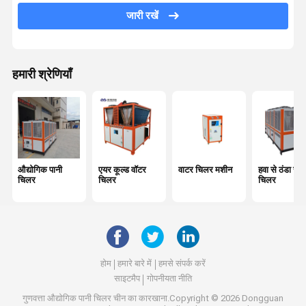
जल शीतलक इकाई
जारी रखें
रासायनिक शीतलक
लेजर वॉटर चिलर
हमारी श्रेणियाँ
औद्योगिक पानी
एयर कूल्ड वॉटर
वाटर चिलर मशीन
हवा से ठंडा स्क्
चिलर
चिलर
चिलर
होम
हमारे बारे में
हमसे संपर्क करें
साइटमैप
गोपनीयता नीति
गुणवत्ता
औद्योगिक पानी चिलर
चीन का कारखाना.Copyright © 2026 Dongguan