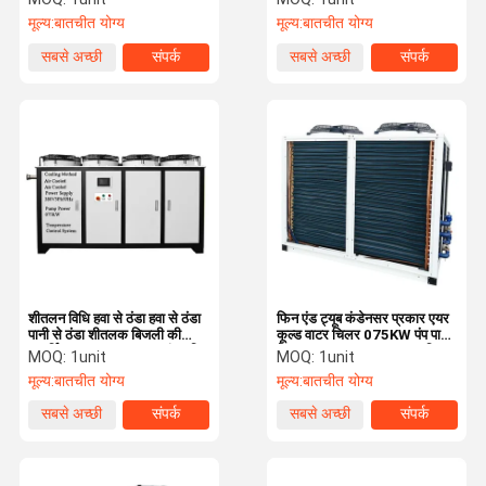
रखरखाव शीतलन इकाई
45 डिग्री सेल्सियस
मूल्य:
बातचीत योग्य
मूल्य:
बातचीत योग्य
सबसे अच्छी
संपर्क
सबसे अच्छी
संपर्क
कीमत
कीमत
शीतलन विधि हवा से ठंडा हवा से ठंडा
फिन एंड ट्यूब कंडेनसर प्रकार एयर
पानी से ठंडा शीतलक बिजली की
कूल्ड वाटर चिलर 075KW पंप पावर
आपूर्ति 380V3Ph50Hz पंप शक्ति
के साथ CE ISO9001 प्रमाणित
MOQ:
1unit
MOQ:
1unit
075KW तापमान नियंत्रण प्रणाली
पेशकश और टिकाऊ शीतलन प्रदर्शन
मूल्य:
बातचीत योग्य
मूल्य:
बातचीत योग्य
सबसे अच्छी
संपर्क
सबसे अच्छी
संपर्क
कीमत
कीमत