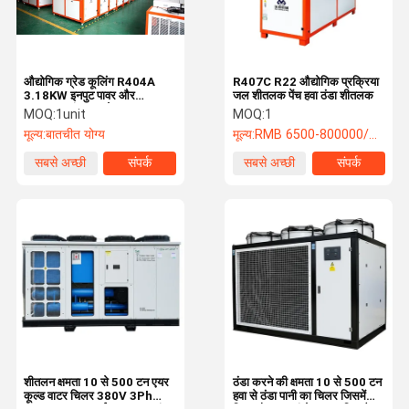
औद्योगिक ग्रेड कूलिंग R404A
R407C R22 औद्योगिक प्रक्रिया
3.18KW इनपुट पावर और
जल शीतलक पेंच हवा ठंडा शीतलक
0.75KW पंप पावर के साथ एयर
MOQ:
1unit
MOQ:
1
कूल्ड वाटर चिलर
मूल्य:
बातचीत योग्य
मूल्य:
RMB 6500-800000/PC
सबसे अच्छी
संपर्क
सबसे अच्छी
संपर्क
कीमत
कीमत
घर
उत्पाद
हमारे बारे में
कारखाने का दौरा
शीतलन क्षमता 10 से 500 टन एयर
ठंडा करने की क्षमता 10 से 500 टन
कूल्ड वाटर चिलर 380V 3Ph
हवा से ठंडा पानी का चिलर जिसमें